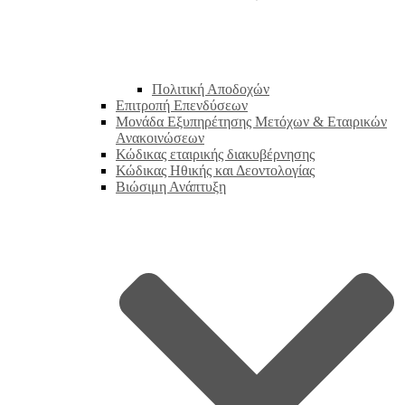
Πολιτική Αποδοχών
Επιτροπή Επενδύσεων
Μονάδα Εξυπηρέτησης Μετόχων & Εταιρικών
Ανακοινώσεων
Κώδικας εταιρικής διακυβέρνησης
Κώδικας Ηθικής και Δεοντολογίας
Βιώσιμη Ανάπτυξη