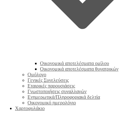
Οικονομικά αποτελέσματα ομίλου
Οικονομικά αποτελέσματα θυγατρικών
Ομόλογο
Γενικές Συνελεύσεις
Εταιρικές παρουσιάσεις
Γνωστοποιήσεις συναλλαγών
Ενημερωτικά/Πληροφοριακά δελτία
Οικονομικό ημερολόγιο
Χαρτοφυλάκιο