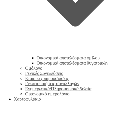
Οικονομικά αποτελέσματα ομίλου
Οικονομικά αποτελέσματα θυγατρικών
Ομόλογο
Γενικές Συνελεύσεις
Εταιρικές παρουσιάσεις
Γνωστοποιήσεις συναλλαγών
Ενημερωτικά/Πληροφοριακά δελτία
Οικονομικό ημερολόγιο
Χαρτοφυλάκιο