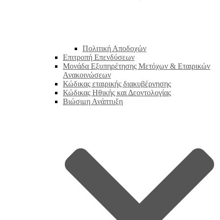
Πολιτική Αποδοχών
Επιτροπή Επενδύσεων
Μονάδα Εξυπηρέτησης Μετόχων & Εταιρικών
Ανακοινώσεων
Κώδικας εταιρικής διακυβέρνησης
Κώδικας Ηθικής και Δεοντολογίας
Βιώσιμη Ανάπτυξη