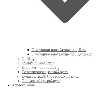
Οικονομικά αποτελέσματα ομίλου
Οικονομικά αποτελέσματα θυγατρικών
Ομόλογο
Γενικές Συνελεύσεις
Εταιρικές παρουσιάσεις
Γνωστοποιήσεις συναλλαγών
Ενημερωτικά/Πληροφοριακά δελτία
Οικονομικό ημερολόγιο
Χαρτοφυλάκιο