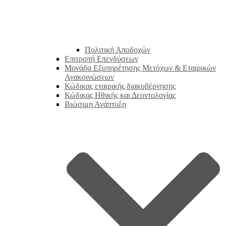
Πολιτική Αποδοχών
Επιτροπή Επενδύσεων
Μονάδα Εξυπηρέτησης Μετόχων & Εταιρικών
Ανακοινώσεων
Κώδικας εταιρικής διακυβέρνησης
Κώδικας Ηθικής και Δεοντολογίας
Βιώσιμη Ανάπτυξη