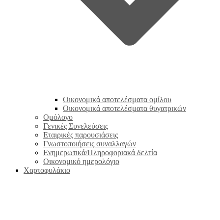
Οικονομικά αποτελέσματα ομίλου
Οικονομικά αποτελέσματα θυγατρικών
Ομόλογο
Γενικές Συνελεύσεις
Εταιρικές παρουσιάσεις
Γνωστοποιήσεις συναλλαγών
Ενημερωτικά/Πληροφοριακά δελτία
Οικονομικό ημερολόγιο
Χαρτοφυλάκιο