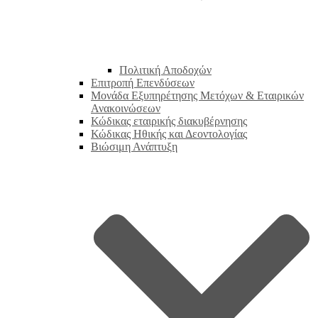
Πολιτική Αποδοχών
Επιτροπή Επενδύσεων
Μονάδα Εξυπηρέτησης Μετόχων & Εταιρικών
Ανακοινώσεων
Κώδικας εταιρικής διακυβέρνησης
Κώδικας Ηθικής και Δεοντολογίας
Βιώσιμη Ανάπτυξη