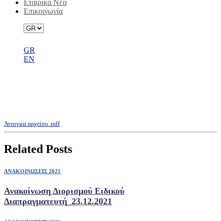
Εταιρικά Νέα
Επικοινωνία
GR
EN
Προδιατυπωμένο Κείμενο
Ηλεκτρονικής Εξουσιοδότησης
(συμμετοχή με Επιστολική Ψήφο)
Άνοιγμα αρχείου .pdf
Related Posts
ΑΝΑΚΟΙΝΩΣΕΙΣ 2021
Ανακοίνωση Διορισμού Ειδικού
Διαπραγματευτή_23.12.2021