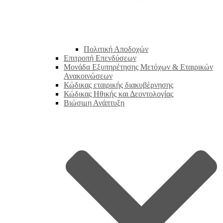
Πολιτική Αποδοχών
Επιτροπή Επενδύσεων
Μονάδα Εξυπηρέτησης Μετόχων & Εταιρικών
Ανακοινώσεων
Κώδικας εταιρικής διακυβέρνησης
Κώδικας Ηθικής και Δεοντολογίας
Βιώσιμη Ανάπτυξη