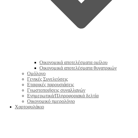
Οικονομικά αποτελέσματα ομίλου
Οικονομικά αποτελέσματα θυγατρικών
Ομόλογο
Γενικές Συνελεύσεις
Εταιρικές παρουσιάσεις
Γνωστοποιήσεις συναλλαγών
Ενημερωτικά/Πληροφοριακά δελτία
Οικονομικό ημερολόγιο
Χαρτοφυλάκιο