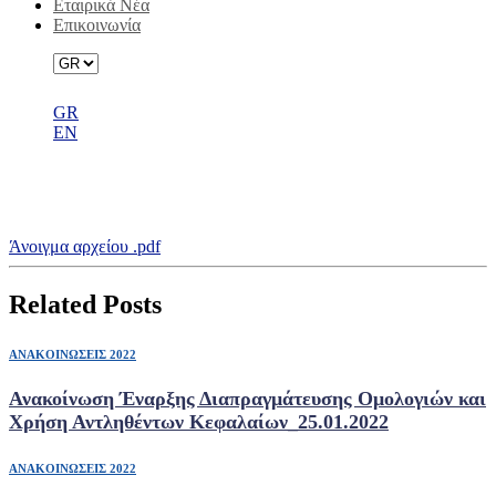
Εταιρικά Νέα
Επικοινωνία
GR
EN
Ενδιάμεσες Χρηματοοικονομικές
Καταστάσεις JPA Α’ Εξαμήνου 2020
Άνοιγμα αρχείου .pdf
Related Posts
ΑΝΑΚΟΙΝΩΣΕΙΣ 2022
Ανακοίνωση Έναρξης Διαπραγμάτευσης Ομολογιών και
Χρήση Αντληθέντων Κεφαλαίων_25.01.2022
ΑΝΑΚΟΙΝΩΣΕΙΣ 2022