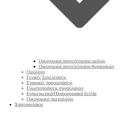
Οικονομικά αποτελέσματα ομίλου
Οικονομικά αποτελέσματα θυγατρικών
Ομόλογο
Γενικές Συνελεύσεις
Εταιρικές παρουσιάσεις
Γνωστοποιήσεις συναλλαγών
Ενημερωτικά/Πληροφοριακά δελτία
Οικονομικό ημερολόγιο
Χαρτοφυλάκιο