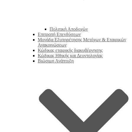
Πολιτική Αποδοχών
Επιτροπή Επενδύσεων
Μονάδα Εξυπηρέτησης Μετόχων & Εταιρικών
Ανακοινώσεων
Κώδικας εταιρικής διακυβέρνησης
Κώδικας Ηθικής και Δεοντολογίας
Βιώσιμη Ανάπτυξη