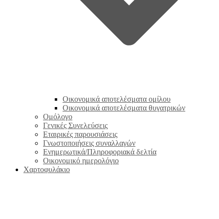
Οικονομικά αποτελέσματα ομίλου
Οικονομικά αποτελέσματα θυγατρικών
Ομόλογο
Γενικές Συνελεύσεις
Εταιρικές παρουσιάσεις
Γνωστοποιήσεις συναλλαγών
Ενημερωτικά/Πληροφοριακά δελτία
Οικονομικό ημερολόγιο
Χαρτοφυλάκιο