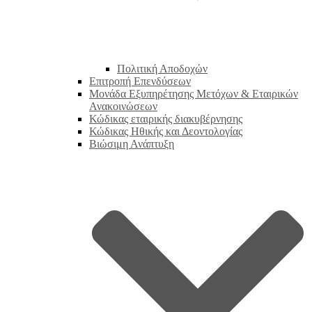
Πολιτική Αποδοχών
Επιτροπή Επενδύσεων
Μονάδα Εξυπηρέτησης Μετόχων & Εταιρικών
Ανακοινώσεων
Κώδικας εταιρικής διακυβέρνησης
Κώδικας Ηθικής και Δεοντολογίας
Βιώσιμη Ανάπτυξη