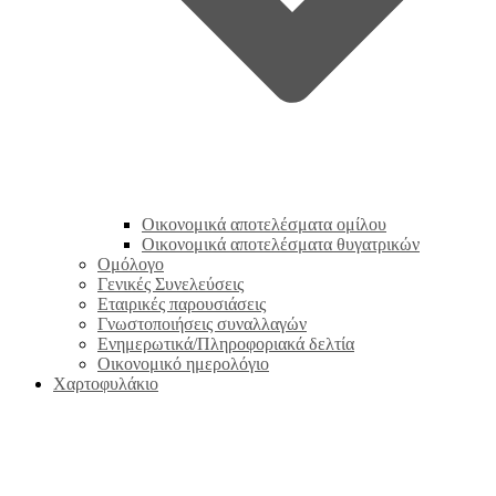
Οικονομικά αποτελέσματα ομίλου
Οικονομικά αποτελέσματα θυγατρικών
Ομόλογο
Γενικές Συνελεύσεις
Εταιρικές παρουσιάσεις
Γνωστοποιήσεις συναλλαγών
Ενημερωτικά/Πληροφοριακά δελτία
Οικονομικό ημερολόγιο
Χαρτοφυλάκιο