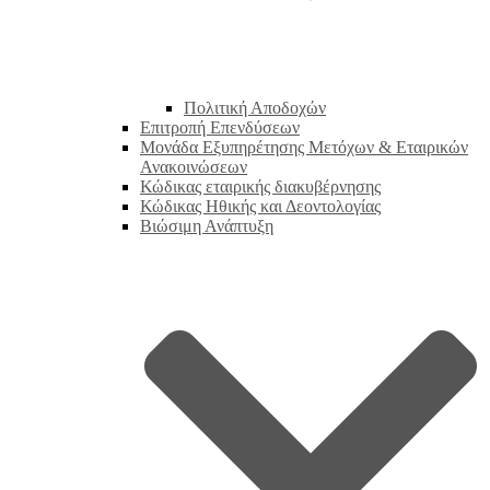
Πολιτική Αποδοχών
Επιτροπή Επενδύσεων
Μονάδα Εξυπηρέτησης Μετόχων & Εταιρικών
Ανακοινώσεων
Κώδικας εταιρικής διακυβέρνησης
Κώδικας Ηθικής και Δεοντολογίας
Βιώσιμη Ανάπτυξη