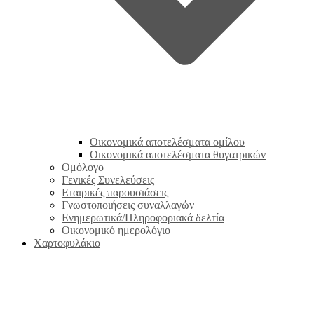
Οικονομικά αποτελέσματα ομίλου
Οικονομικά αποτελέσματα θυγατρικών
Ομόλογο
Γενικές Συνελεύσεις
Εταιρικές παρουσιάσεις
Γνωστοποιήσεις συναλλαγών
Ενημερωτικά/Πληροφοριακά δελτία
Οικονομικό ημερολόγιο
Χαρτοφυλάκιο