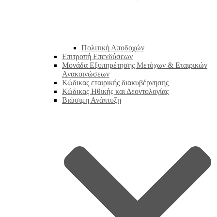
Πολιτική Αποδοχών
Επιτροπή Επενδύσεων
Μονάδα Εξυπηρέτησης Μετόχων & Εταιρικών
Ανακοινώσεων
Κώδικας εταιρικής διακυβέρνησης
Κώδικας Ηθικής και Δεοντολογίας
Βιώσιμη Ανάπτυξη